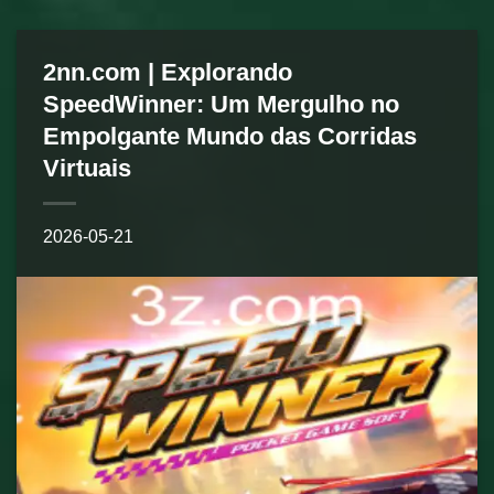
2nn.com | Explorando
SpeedWinner: Um Mergulho no
Empolgante Mundo das Corridas
Virtuais
2026-05-21