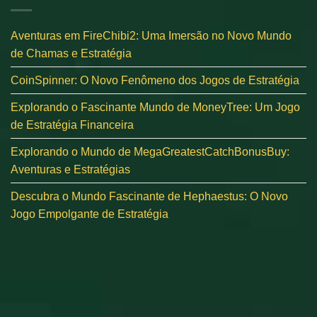
Aventuras em FireChibi2: Uma Imersão no Novo Mundo
de Chamas e Estratégia
CoinSpinner: O Novo Fenômeno dos Jogos de Estratégia
Explorando o Fascinante Mundo de MoneyTree: Um Jogo
de Estratégia Financeira
Explorando o Mundo de MegaGreatestCatchBonusBuy:
Aventuras e Estratégias
Descubra o Mundo Fascinante de Hephaestus: O Novo
Jogo Empolgante de Estratégia