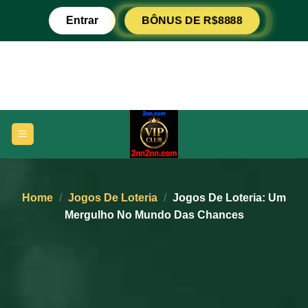
Ir
Entrar
BÔNUS DE R$8888
para
o
conteúdo
Home
/
Jogos De Loteria
/
Jogos De Loteria: Um
Mergulho No Mundo Das Chances