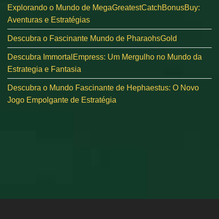
Explorando o Mundo de MegaGreatestCatchBonusBuy:
Aventuras e Estratégias
Descubra o Fascinante Mundo de PharaohsGold
Descubra ImmortalEmpress: Um Mergulho no Mundo da
Estrategia e Fantasia
Descubra o Mundo Fascinante de Hephaestus: O Novo
Jogo Empolgante de Estratégia