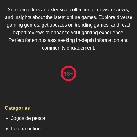
2nn.com offers an extensive collection of news, reviews,
and insights about the latest online games. Explore diverse
gaming genres, get updates on trending games, and read
expert reviews to enhance your gaming experience.
Perfect for enthusiasts seeking in-depth information and
community engagement.
Categorias
Jogos de pesca
Loteria online