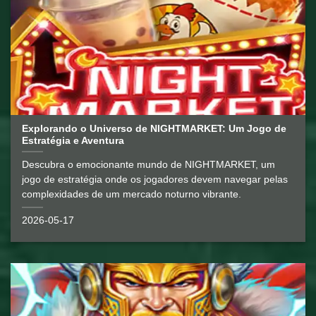
Explorando o Universo de NIGHTMARKET: Um Jogo de
Estratégia e Aventura
Descubra o emocionante mundo de NIGHTMARKET, um
jogo de estratégia onde os jogadores devem navegar pelas
complexidades de um mercado noturno vibrante.
2026-05-17