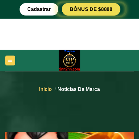
Ir
BÔNUS DE $8888
Cadastrar
para
o
conteúdo
Início
/
Notícias Da Marca