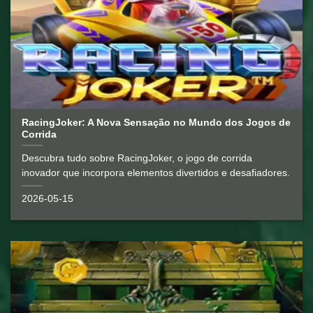
RacingJoker: A Nova Sensação no Mundo dos Jogos de
Corrida
Descubra tudo sobre RacingJoker, o jogo de corrida
inovador que incorpora elementos divertidos e desafiadores.
2026-05-15