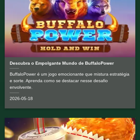
Descubra o Empolgante Mundo de BuffaloPower
BuffaloPower é um jogo emocionante que mistura estratégia
e sorte. Aprenda como se destacar nesse desafio
envolvente.
2026-05-18