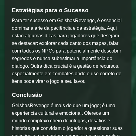
Estratégias para o Sucesso
Para ter sucesso em GeishasRevenge, é essencial
dominar a arte da paciência e da estratégia. Aqui
estão algumas dicas para jogadores que desejam
se destacar: explorar cada canto dos mapas, falar
com todos os NPCs para potencialmente descobrir
segredos e nunca subestimar a importância do
diálogo. Outra dica crucial é a gestão de recursos,
especialmente em combates onde o uso correto de
itens pode virar o jogo a seu favor.
Conclusão
GeishasRevenge é mais do que um jogo; é uma
experiência cultural e emocional. Oferece um
mundo complexo cheio de intrigas, desafios e
histórias que convidam o jogador a questionar suas
decisões e a se perder na riqueza de sua narrativa.