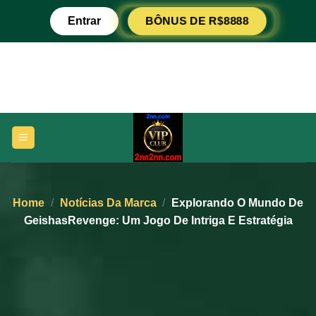
Ir
Entrar
BÔNUS DE R$8888
para
o
conteúdo
Home
/
Notícias Da Marca
/
Explorando O Mundo De
GeishasRevenge: Um Jogo De Intriga E Estratégia