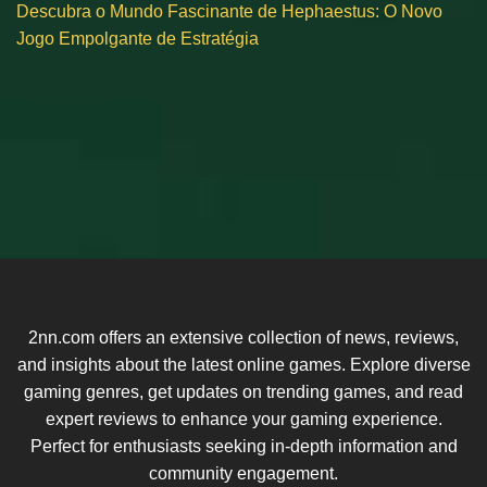
Descubra o Mundo Fascinante de Hephaestus: O Novo
Jogo Empolgante de Estratégia
2nn.com offers an extensive collection of news, reviews,
and insights about the latest online games. Explore diverse
gaming genres, get updates on trending games, and read
expert reviews to enhance your gaming experience.
Perfect for enthusiasts seeking in-depth information and
community engagement.