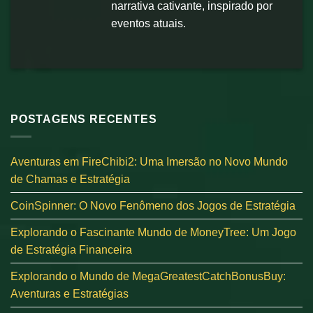
narrativa cativante, inspirado por
eventos atuais.
POSTAGENS RECENTES
Aventuras em FireChibi2: Uma Imersão no Novo Mundo
de Chamas e Estratégia
CoinSpinner: O Novo Fenômeno dos Jogos de Estratégia
Explorando o Fascinante Mundo de MoneyTree: Um Jogo
de Estratégia Financeira
Explorando o Mundo de MegaGreatestCatchBonusBuy:
Aventuras e Estratégias