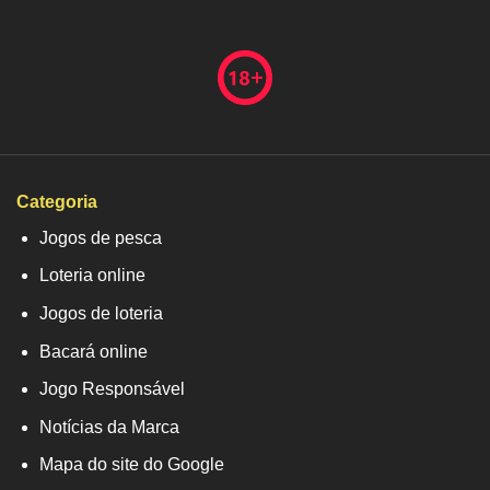
Categoria
Jogos de pesca
Loteria online
Jogos de loteria
Bacará online
Jogo Responsável
Notícias da Marca
Mapa do site do Google